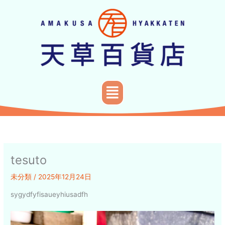
内
容
を
ス
キ
ッ
プ
メ
ニ
ュ
ー
tesuto
未分類
/
2025年12月24日
sygydfyfisaueyhiusadfh