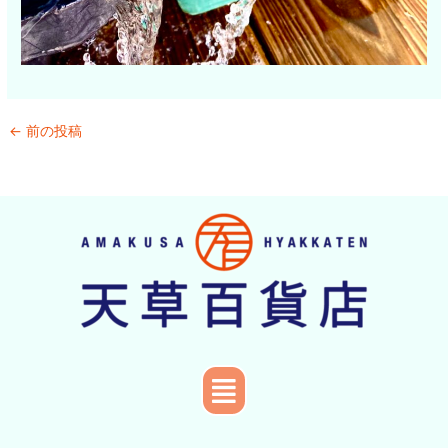
←
前の投稿
メ
ニ
ュ
ー